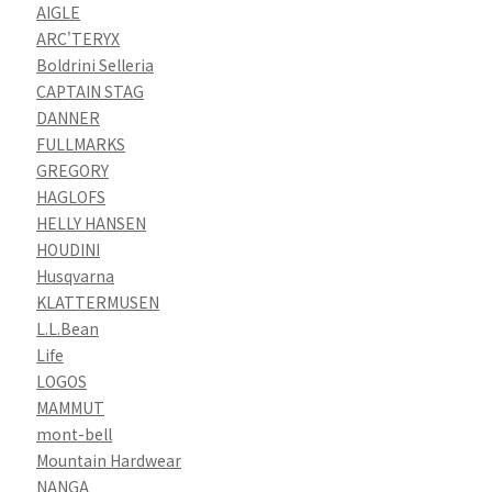
AIGLE
ARC'TERYX
Boldrini Selleria
CAPTAIN STAG
DANNER
FULLMARKS
GREGORY
HAGLOFS
HELLY HANSEN
HOUDINI
Husqvarna
KLATTERMUSEN
L.L.Bean
Life
LOGOS
MAMMUT
mont-bell
Mountain Hardwear
NANGA