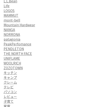
L.L.Bean
Life
LOGOS
MAMMUT
mont-bell
Mountain Hardwear
NANGA
NORRONA
patagonia
PeakPerfomance
PENDLETON
THE NORTH FACE
UNIFLAME
WOOLRICH
ZOZOTOWN
キッチン
キャンプ
クレーム
テレビ
パソコン
レビュー
子育て
家電