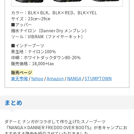
カラー：BLK×BLK、BLK×RED、BLK×YEL
サイズ：23㎝～29㎝
■アッパー
撥水ナイロン（Danner Dry メンブレン）
ソール：VIBRAM（ファイヤーキット）
■インナーブーツ
表生地：ナイロン100％
中綿：ホワイトダックダウン80-20％
販売価格：18,000+tax
販売ページ
楽天市場
/
Yahoo
/
Amazon
/
NANGA
/
STUMPTOWN
まとめ
ダナーと ナンガがコラボして作り上げたスノーブーツ
『NANGA×DANNER FREDDO OVER BOOTS』が冬キャンプにお
すすめする理由を紹介させていただきました。