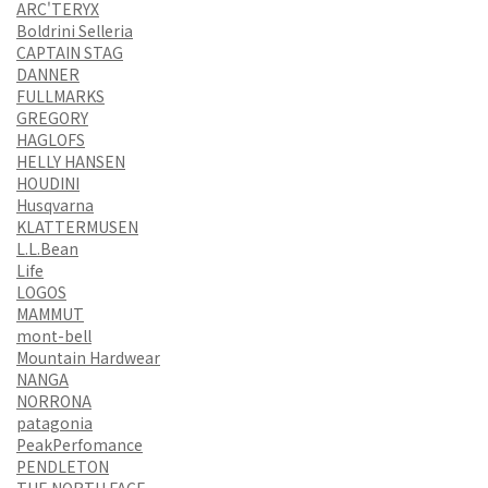
ARC'TERYX
Boldrini Selleria
CAPTAIN STAG
DANNER
FULLMARKS
GREGORY
HAGLOFS
HELLY HANSEN
HOUDINI
Husqvarna
KLATTERMUSEN
L.L.Bean
Life
LOGOS
MAMMUT
mont-bell
Mountain Hardwear
NANGA
NORRONA
patagonia
PeakPerfomance
PENDLETON