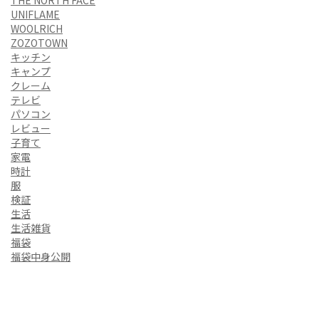
THE NORTH FACE
UNIFLAME
WOOLRICH
ZOZOTOWN
キッチン
キャンプ
クレーム
テレビ
パソコン
レビュー
子育て
家電
時計
服
検証
生活
生活雑貨
福袋
福袋中身公開