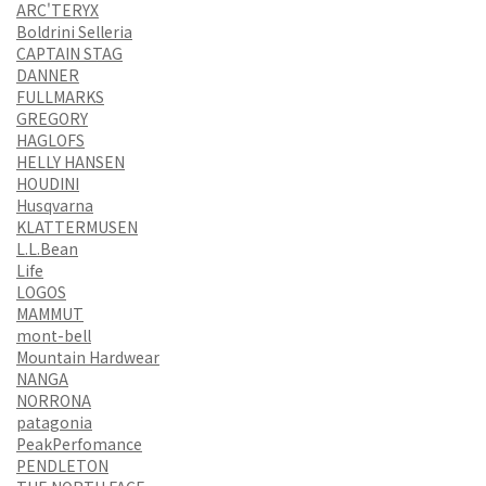
ARC'TERYX
Boldrini Selleria
CAPTAIN STAG
DANNER
FULLMARKS
GREGORY
HAGLOFS
HELLY HANSEN
HOUDINI
Husqvarna
KLATTERMUSEN
L.L.Bean
Life
LOGOS
MAMMUT
mont-bell
Mountain Hardwear
NANGA
NORRONA
patagonia
PeakPerfomance
PENDLETON