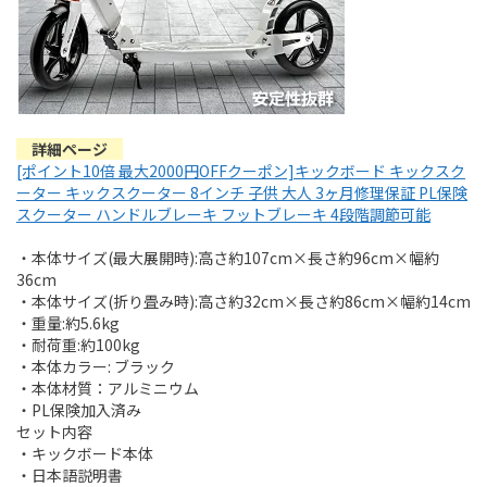
詳細ページ
[ポイント10倍 最大2000円OFFクーポン]キックボード キックスク
ーター キックスクーター 8インチ 子供 大人 3ヶ月修理保証 PL保険
スクーター ハンドルブレーキ フットブレーキ 4段階調節可能
・本体サイズ(最大展開時):高さ約107cm×長さ約96cm×幅約
36cm
・本体サイズ(折り畳み時):高さ約32cm×長さ約86cm×幅約14cm
・重量:約5.6kg
・耐荷重:約100kg
・本体カラー: ブラック
・本体材質：アルミニウム
・PL保険加入済み
セット内容
・キックボード本体
・日本語説明書