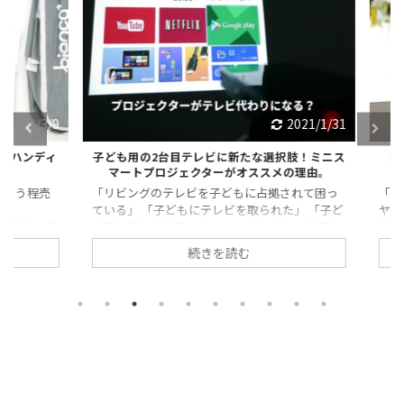
021/3/9
2021/1/31
ハンディ
子ども用の2台目テレビに新たな選択肢！ミニス
【オゾ
マートプロジェクターがオススメの理由。
つのポ
う程売
「リビングのテレビを子どもに占拠されて困っ
「空気
ている」 「子どもにテレビを取られた」 「子ど
ヤ、重
引力 ・付
も用にテレビを買いたい」 など、小さいお子さ
対良い
の人気の
ん絡みの理由で、2台目のテレビを購入しようと
は、 
続きを読む
ったハン
考えている家庭も多いのではないでしょうか。
る「オ
考くだ
つい先日まで我が家でも同じことを考えていま
ズマク
コードレス
したが、 ミニスマートプリジェクターを導入し
る従来
ン卸 直
て、その悩みが解決したのでぜひ紹介させてく
替えで
クリー
ださい。 ・2台目のテレビの購入を躊躇してい
お探し
ドレス掃
る人 ・2台目のテレビを置く場所に困っている人
されてい
式 ミニ
このような悩みがある人はぜひ参考にしてみて
2)の
ください。 子ども用の2台目 ...
ン」が注