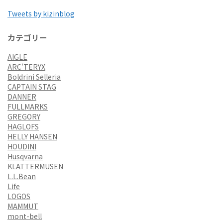
Tweets by kizinblog
カテゴリー
AIGLE
ARC'TERYX
Boldrini Selleria
CAPTAIN STAG
DANNER
FULLMARKS
GREGORY
HAGLOFS
HELLY HANSEN
HOUDINI
Husqvarna
KLATTERMUSEN
L.L.Bean
Life
LOGOS
MAMMUT
mont-bell