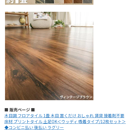
■ 販売ページ ■
木目調 フロアタイル 1畳 木目 置くだけ おしゃれ 賃貸 接着剤不要
床材 プリントタイル 土足OK＜ウッディ 吸着タイプ/12枚セット＞
◆コンビニ払い 後払い ラグリー