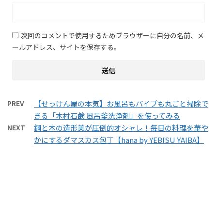
次回のコメントで使用するためブラウザーに自分の名前、メ
ールアドレス、サイトを保存する。
PREV
【せっけん屋の本気】お風呂もパイプも丸ごと掃除で
きる「木村石鹸 風呂釜洗浄剤」を使ってみる
NEXT
鋼と木の造形美が圧倒的オシャレ！毎日の料理を華や
かにするダマスカス包丁【hana by YEBISU YAIBA】