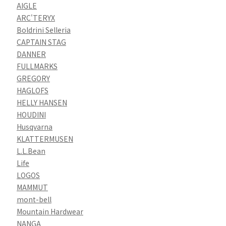
AIGLE
ARC'TERYX
Boldrini Selleria
CAPTAIN STAG
DANNER
FULLMARKS
GREGORY
HAGLOFS
HELLY HANSEN
HOUDINI
Husqvarna
KLATTERMUSEN
L.L.Bean
Life
LOGOS
MAMMUT
mont-bell
Mountain Hardwear
NANGA