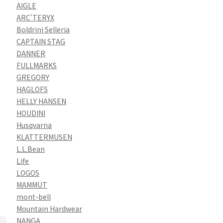
AIGLE
ARC'TERYX
Boldrini Selleria
CAPTAIN STAG
DANNER
FULLMARKS
GREGORY
HAGLOFS
HELLY HANSEN
HOUDINI
Husqvarna
KLATTERMUSEN
L.L.Bean
Life
LOGOS
MAMMUT
mont-bell
Mountain Hardwear
NANGA