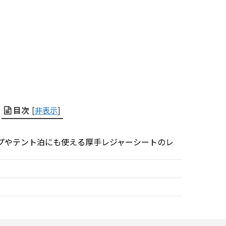
目次
[
非表示
]
ャンプやテント泊にも使える厚手レジャーシートのレ