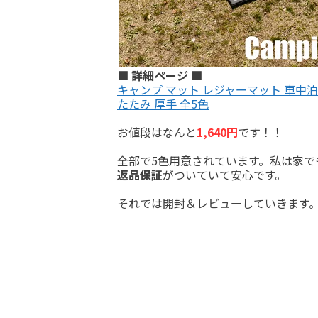
■ 詳細ページ ■
キャンプ マット レジャーマット 車中泊
たたみ 厚手 全5色
お値段はなんと
1,640円
です！！
全部で5色用意されています。私は家
返品保証
がついていて安心です。
それでは開封＆レビューしていきます