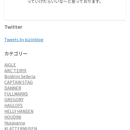
っていけたらいいな～と思っております。
Twitter
Tweets by kizinblog
カテゴリー
AIGLE
ARC'TERYX
Boldrini Selleria
CAPTAIN STAG
DANNER
FULLMARKS
GREGORY
HAGLOFS
HELLY HANSEN
HOUDINI
Husqvarna
KLATTERMUSEN