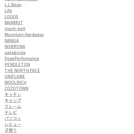
L.L.Bean
Life
LOGOS
MAMMUT
mont-bell
Mountain Hardwear
NANGA
NORRONA
patagonia
PeakPerfomance
PENDLETON
THE NORTH FACE
UNIFLAME
WOOLRICH
ZOZOTOWN
キッチン
キャンプ
クレーム
テレビ
パソコン
レビュー
子育て