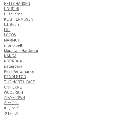
HELLY HANSEN
HOUDINI
Husqvarna
KLATTERMUSEN
L.L.Bean
Life
LOGOS
MAMMUT
mont-bell
Mountain Hardwear
NANGA
NORRONA
patagonia
PeakPerfomance
PENDLETON
THE NORTH FACE
UNIFLAME
WOOLRICH
ZOZOTOWN
キッチン
キャンプ
クレーム