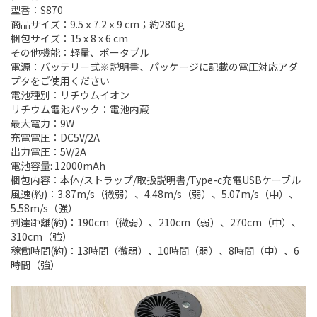
型番：S870
商品サイズ：9.5ｘ7.2ｘ9 cm；約280ｇ
梱包サイズ：15 x 8 x 6 cm
その他機能：軽量、ポータブル
電源：バッテリー式※説明書、パッケージに記載の電圧対応アダ
プタをご使用ください
電池種別：リチウムイオン
リチウム電池パック：電池内蔵
最大電力：9W
充電電圧：DC5V/2A
出力電圧：5V/2A
電池容量: 12000mAh
梱包内容：本体/ストラップ/取扱説明書/Type-c充電USBケーブル
風速(約)：3.87m/s（微弱）、4.48m/s（弱）、5.07m/s（中）、
5.58m/s（強）
到達距離(約)：190cm（微弱）、210cm（弱）、270cm（中）、
310cm（強）
稼働時間(約)：13時間（微弱）、10時間（弱）、8時間（中）、6
時間（強）