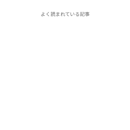
ら提供
SOUNDPEATS POP CLIPの使用感レビュー！衝撃
スカル
S 自動開
的なフィット感は耳挟み系でした。
ルプリフ
速！片
SOUNDPEATS POP CLIP 耳挟み式イ ...
プーブ
よく読まれている記事
Yahoo ..