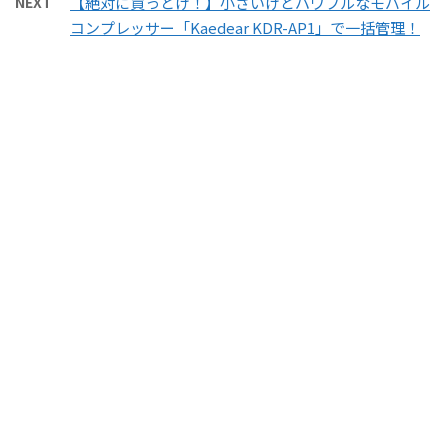
NEXT
【絶対に買っとけ！】小さいけどパワフルなモバイル
コンプレッサー「Kaedear KDR-AP1」で一括管理！