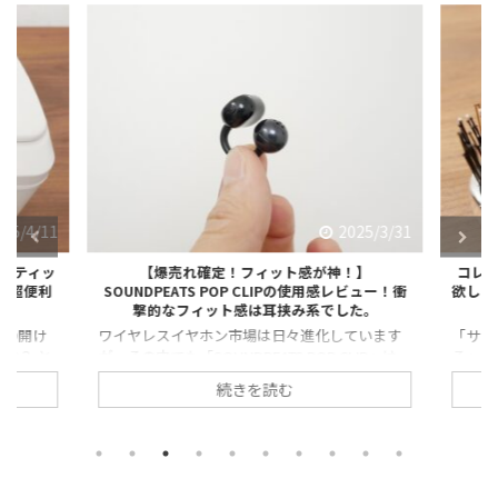
25/4/11
2025/3/31
トティッ
【爆売れ確定！フィット感が神！】
コレは
る超便利
SOUNDPEATS POP CLIPの使用感レビュー！衝
欲しい人
撃的なフィット感は耳挟み系でした。
の開け
ワイヤレスイヤホン市場は日々進化しています
「サラ
か？ と
が、その中でも「SOUNDPEATS POP CLIP」は、
る」と注
たい時っ
衝撃的なデビューを果たしました。 ・手頃な価
リフト
続きを読む
いま
格 ・高音質 ・軽量 ・極フィット感 と使いやす
のも理
自動開閉
さを兼ね備えたモデルとして注目されていま
そ、妻
回は実際
す。 今回は実際に使用した感想を交えながらレ
想など
イテム
ビューします。 ※今回紹介するイヤホンは販売
今回紹
回紹介す
店から提供いただきました。 【爆売れ確定！】
ただきま