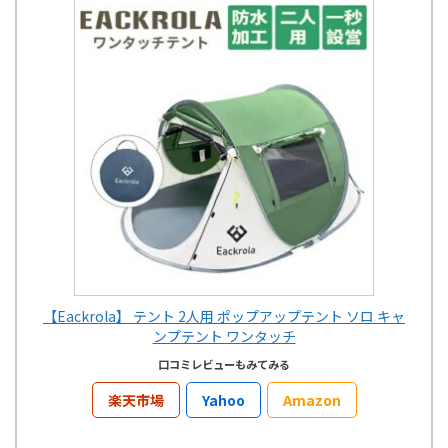
【Eackrola】 テント 2人用 ポップアップテント ソロ キャ
ンプテント ワンタッチ
口コミレビューもみてみる
楽天市場
Yahoo
Amazon