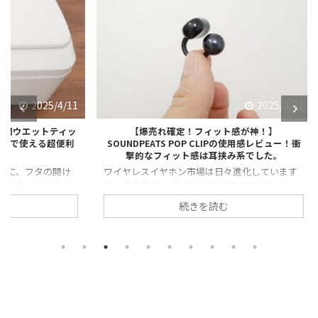
25/4/11
2025/3/31
トティッ
【爆売れ確定！フィット感が神！】
コレは
る超便利
SOUNDPEATS POP CLIPの使用感レビュー！衝
欲しい人
撃的なフィット感は耳挟み系でした。
の開け
ワイヤレスイヤホン市場は日々進化しています
「サラ
か？ と
が、その中でも「SOUNDPEATS POP CLIP」は、
る」と注
たい時っ
衝撃的なデビューを果たしました。 ・手頃な価
リフト
続きを読む
いま
格 ・高音質 ・軽量 ・極フィット感 と使いやす
のも理
自動開閉
さを兼ね備えたモデルとして注目されていま
そ、妻
回は実際
す。 今回は実際に使用した感想を交えながらレ
想など
イテム
ビューします。 ※今回紹介するイヤホンは販売
今回紹
回紹介す
店から提供いただきました。 【爆売れ確定！】
ただきま
ら提供
SOUNDPEATS POP CLIPの使用感レビュー！衝撃
スカル
S 自動開
的なフィット感は耳挟み系でした。
ルプリフ
速！片
SOUNDPEATS POP CLIP 耳挟み式イ ...
プーブ