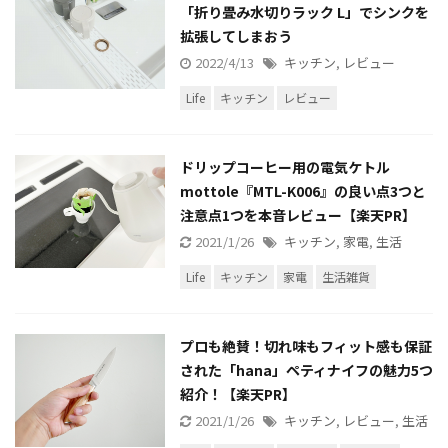
「折り畳み水切りラック L」でシンクを
拡張してしまおう
2022/4/13
キッチン
,
レビュー
Life
キッチン
レビュー
ドリップコーヒー用の電気ケトル
mottole『MTL-K006』の良い点3つと
注意点1つを本音レビュー【楽天PR】
2021/1/26
キッチン
,
家電
,
生活
Life
キッチン
家電
生活雑貨
プロも絶賛！切れ味もフィット感も保証
された「hana」ペティナイフの魅力5つ
紹介！【楽天PR】
2021/1/26
キッチン
,
レビュー
,
生活