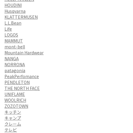
HOUDINI
Husqvarna
KLATTERMUSEN
L.L.Bean
Life
LOGOS
MAMMUT
mont-bell
Mountain Hardwear
NANGA
NORRONA
patagonia
PeakPerfomance
PENDLETON
THE NORTH FACE
UNIFLAME
WOOLRICH
ZOZOTOWN
キッチン
キャンプ
クレーム
テレビ