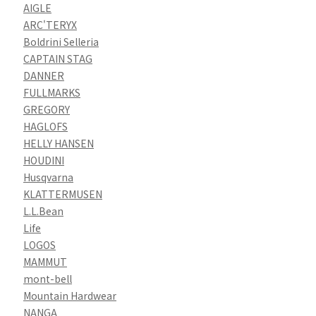
AIGLE
ARC'TERYX
Boldrini Selleria
CAPTAIN STAG
DANNER
FULLMARKS
GREGORY
HAGLOFS
HELLY HANSEN
HOUDINI
Husqvarna
KLATTERMUSEN
L.L.Bean
Life
LOGOS
MAMMUT
mont-bell
Mountain Hardwear
NANGA