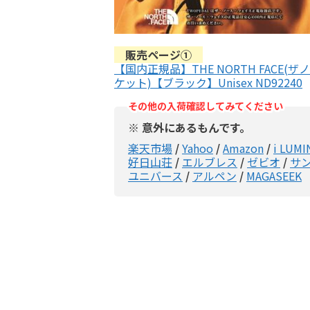
販売ページ①
【国内正規品】THE NORTH FACE(ザノー
ケット)【ブラック】Unisex ND92240
その他の入荷確認してみてください
※ 意外にあるもんです。
楽天市場
/
Yahoo
/
Amazon
/
i LUMI
好日山荘
/
エルブレス
/
ゼビオ
/
サ
ユニバース
/
アルペン
/
MAGASEEK